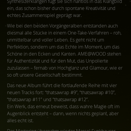
Synthesizerklängen fügt sie sich nahtlos in das Klangbild
ein, das schon bisher durch spontane Kreativität und
echtes Zusammenspiel geprägt war.
Wie bei den beiden Vorgängeralben entstanden auch
diesmal alle Stücke in einem One-Take-Verfahren – roh,
unmittelbar und voller Leben. Es geht nicht um
Perfektion, sondern um das Echte im Moment, um das
Schöne in den Ecken und Kanten. AME@WOOD stehen
für Authentizität und für den Mut, das Unpolierte
zuzulassen – fernab von Hochglanz und Glamour, wie er
so oft unsere Gesellschaft bestimmt.
Das neue Album führt die fortlaufende Reihe mit vier
neuen Tracks fort: “thatsawrap #9”, “thatsawrap #10”,
“thatsawrap #11” und “thatsawrap #12”.
Ein Werk, das erneut beweist, dass wahre Magie oft im
Augenblick entsteht – dann, wenn nichts geplant, aber
alles echt ist.
Das Mastering übernahm wieder Marcel Funkhauser,