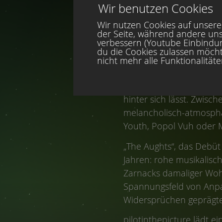
Wir benutzen Cookies
Wir nutzen Cookies auf unserer
der Seite, während andere uns
verbessern (Youtube Einbindung
du die Cookies zulassen möcht
Es ist Sommerzeit und w
nicht mehr alle Funktionalität
Mit pilotinthepicture p
Mitglied bei DROWNSHIP 
hinter sich lässt. Zwisc
melancholisch-atmosphär
Youth, Popol Vuh oder M
„The Aughts“, das Debü
Jahren: rohe musikali
Zarnacks damaliger Woh
Spannungsfeld von Anpa
Widersprüchen geprägte
pilotinthepicture lädt e