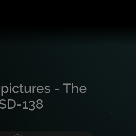
epictures - The
 SD-138