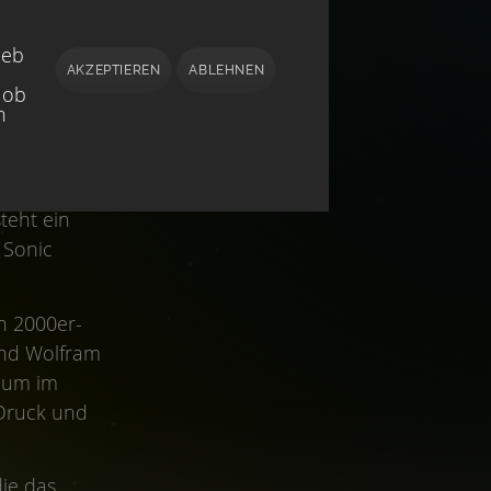
ieb
AKZEPTIEREN
ABLEHNEN
 ob
h
 und aktuell
bewusst
teht ein
 Sonic
n 2000er-
und Wolfram
uum im
Druck und
die das