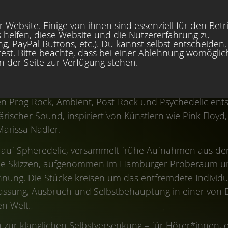
 Website. Einige von ihnen sind essenziell für den Betr
 helfen, diese Website und die Nutzererfahrung zu
, PayPal Buttons, etc.). Du kannst selbst entscheiden,
est. Bitte beachte, dass bei einer Ablehnung womöglic
ir haben für euch chillige Musik im Gepäck..
en der Seite zur Verfügung stehen.
räsentiert Wolfram Zarnack – bekannt durch LEE SHORE
– sein introspektives Soloprojekt, das Klanggrenzen 
hen Prog-Rock, Ambient, Post-Rock und Psychedelic ents
ischer Sound, inspiriert von Künstlern wie Pink Floyd,
arissa Nadler.
t auf Spheredelic, versammelt frühe Aufnahmen aus de
sche Skizzen, aufgenommen im Hamburger Proberaum 
nung. Die Stücke kreisen um das entfremdete Individ
ssung, Ausbruch und Selbstbehauptung in einer von 
n Welt.
in zur klanglichen Selbstversenkung – für Hörer*innen, 