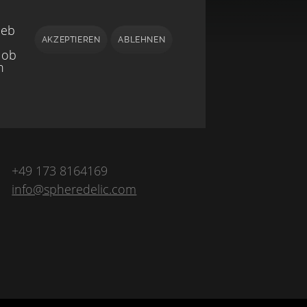
ieb
AKZEPTIEREN
ABLEHNEN
 ob
h
+49 173 8164169
info@spheredelic.com