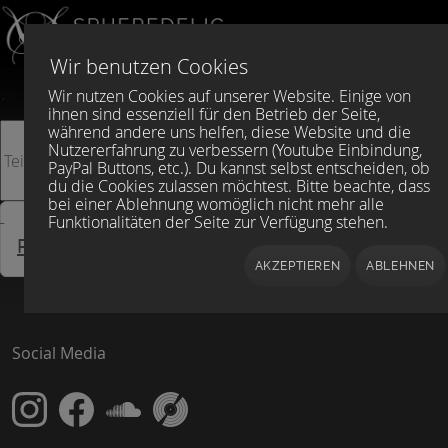
Sprache auswählen
DE
EN
Wir benutzen Cookies
Wir nutzen Cookies auf unserer Website. Einige von
ihnen sind essenziell für den Betrieb der Seite,
Teil des Titels eingeben
während andere uns helfen, diese Website und die
FILTER
ZURÜCKSETZ
Nutzererfahrung zu verbessern (Youtube Einbindung,
PayPal Buttons, etc.). Du kannst selbst entscheiden, ob
du die Cookies zulassen möchtest. Bitte beachte, dass
bei einer Ablehnung womöglich nicht mehr alle
Anzeige #
Funktionalitäten der Seite zur Verfügung stehen.
Rikardfvs
AKZEPTIEREN
ABLEHNEN
Social Media