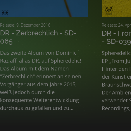
Release: 9. Dezember 2016
Release: 24
DR - Zerbrechlich - SD-
DR - Fro
065
- SD-039
Das zweite Album von Dominic
Spheredelic 
Razlaff, alias DR, auf Spheredelic!
EP „From Ju
Das Album mit dem Namen
Hinter den I
"Zerbrechlich" erinnert an seinen
der Künstle
Vorgänger aus dem Jahre 2015,
Braunschwei
weiß jedoch durch die
Der Ambient
konsequente Weiterentwicklung
verwendet S
durchaus zu gefallen und zu
Recordings,
überraschen.
digitale Eff
zeichnet si