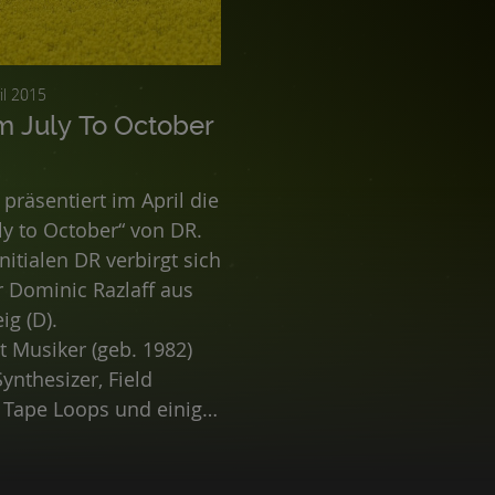
. April 2015
m July To October
präsentiert im April die
ly to October“ von DR.
nitialen DR verbirgt sich
r Dominic Razlaff aus
g (D).
 Musiker (geb. 1982)
ynthesizer, Field
 Tape Loops und einige
ekte. Seine Musik
ch aus durch