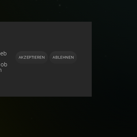
ieb
AKZEPTIEREN
ABLEHNEN
 ob
h