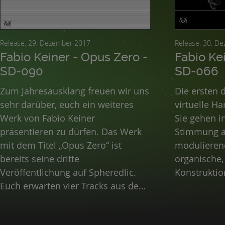
Release: 29. Dezember 2017
Release: 
Fabio Keiner - Opus Zero -
Fabio Ke
SD-090
SD-066
Zum Jahresausklang freuen wir uns
Die ersten d
sehr darüber, euch ein weiteres
virtuelle H
Werk von Fabio Keiner
Sie gehen i
präsentieren zu dürfen. Das Werk
Stimmung au
mit dem Titel „Opus Zero“ ist
modulieren
bereits seine dritte
organische,
Veröffentlichung auf Spheredlic.
Konstruktio
Euch erwarten vier Tracks aus dem
Bereich Dark Ambient, die sich
nahtlos in seine vielen Werke