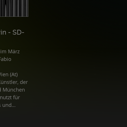
in - SD-
 im März
Fabio
ien (At)
ünstler, der
nd München
nutzt für
s und
 Er kann
ntlichungen