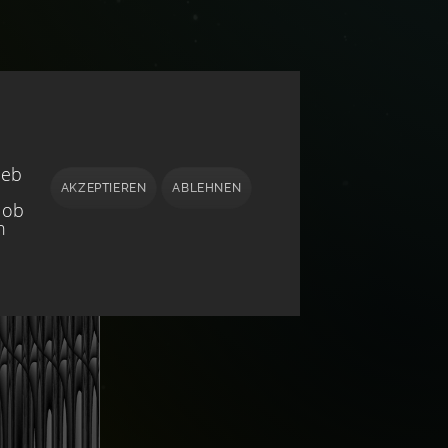
ieb
AKZEPTIEREN
ABLEHNEN
 ob
h