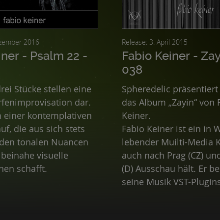
30. Dezember 2016
Release: 3. April 2015
iner - Psalm 22 -
Fabio Keiner - Zay
038
rei Stücke stellen eine
Spheredelic präsentiert
arfenimprovisation dar.
das Album „Zayin“ von 
n einer kontemplativen
Keiner.
f, die aus sich stets
Fabio Keiner ist ein in W
den tonalen Nuancen
lebender Muilti-Media K
 beinahe visuelle
auch nach Prag (CZ) u
nen schafft.
(D) Ausschau hält. Er be
seine Musik VST-Plugin
generative Programme.
eine Reihe von Veröffe