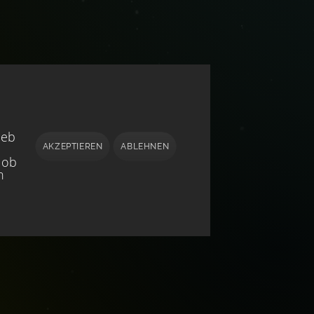
ieb
AKZEPTIEREN
ABLEHNEN
 ob
h