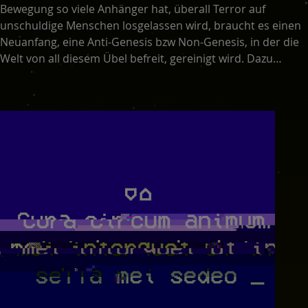
Bewegung so viele Anhänger hat, überall Terror auf
unschuldige Menschen losgelassen wird, braucht es einen
Neuanfang, eine Anti-Genesis bzw Non-Genesis, in der die
Welt von all diesem Übel befreit, gereinigt wird. Dazu
passend sind auch die Titel der in zwei Teile gegliederten
LP, 'The Self-Disembowelment of God' sowie 'The Skies
Above Declare the Death of God's Purpose for Mankind',
thematisch und zum Teil musikalisch, lässt sich dieses
Album wunderbar mit TOOLs Track ∆nema vergleichen.