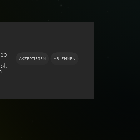
ieb
AKZEPTIEREN
ABLEHNEN
 ob
h