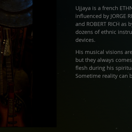
Ujjaya is a french ET
influenced by JORGE 
and ROBERT RICH as by 
dozens of ethnic instr
devices.
His musical visions ar
but they always comes 
flesh during his spiritu
Sometime reality can 