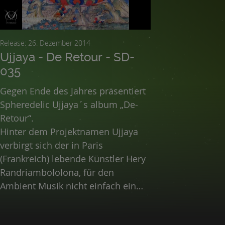
Release: 26. Dezember 2014
Ujjaya - De Retour - SD-
035
Gegen Ende des Jahres präsentiert
Spheredelic Ujjaya´s album „De-
Retour“.
Hinter dem Projektnamen Ujjaya
verbirgt sich der in Paris
(Frankreich) lebende Künstler Hery
Randriambololona, für den
Ambient Musik nicht einfach ein
musikalischer Stil ist, sondern eine
spirituelle Suche. So unternahm er