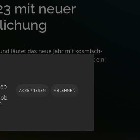
23 mit neuer
tlichung
 und läutet das neue Jahr mit kosmisch-
h tanzbaren Klängen im Handgepäck ein!
ieb
AKZEPTIEREN
ABLEHNEN
 ob
h