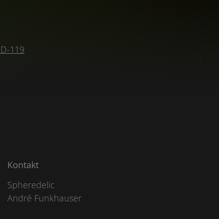
 SD-119
Kontakt
Spheredelic
André Funkhauser