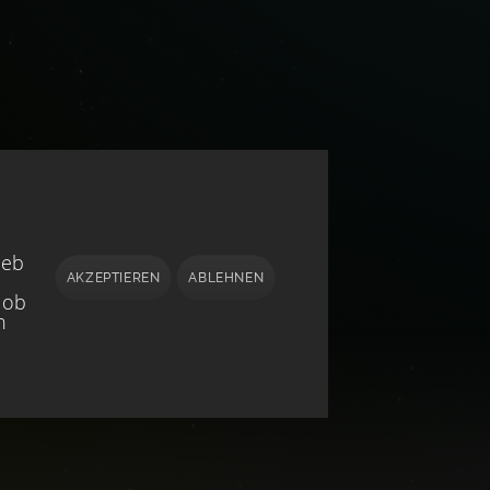
ieb
AKZEPTIEREN
ABLEHNEN
 ob
h