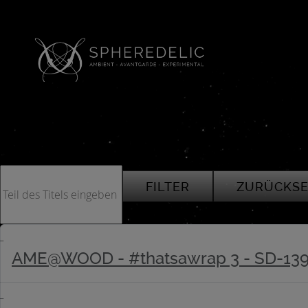
Teil des Titels eingeben
FILTER
ZURÜCKSE
AME@WOOD - #thatsawrap 3 - SD-13