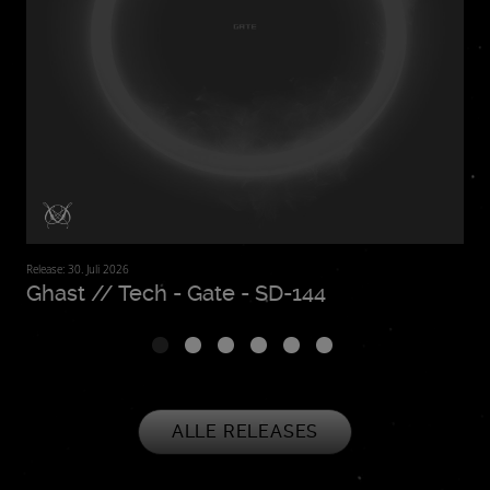
Release: 30. Juli 2026
Relea
Ghast // Tech - Gate - SD-144
Li
ALLE RELEASES