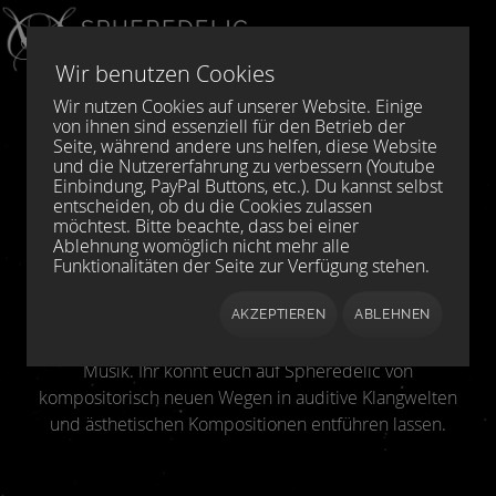
Sprache auswählen
DE
EN
Wir benutzen Cookies
Wir nutzen Cookies auf unserer Website. Einige
von ihnen sind essenziell für den Betrieb der
Willkommen bei Spheredelic,
Seite, während andere uns helfen, diese Website
und die Nutzererfahrung zu verbessern (Youtube
dem Netlabel für Ambient,
Einbindung, PayPal Buttons, etc.). Du kannst selbst
entscheiden, ob du die Cookies zulassen
Avantgarde und
möchtest. Bitte beachte, dass bei einer
Ablehnung womöglich nicht mehr alle
Experimentelle Musik.
Funktionalitäten der Seite zur Verfügung stehen.
Das Netlabel Spheredelic veröffentlicht Musik aus den
AKZEPTIEREN
ABLEHNEN
Bereichen Ambient, Avantgarde und experimentelle
Musik. Ihr könnt euch auf Spheredelic von
kompositorisch neuen Wegen in auditive Klangwelten
und ästhetischen Kompositionen entführen lassen.