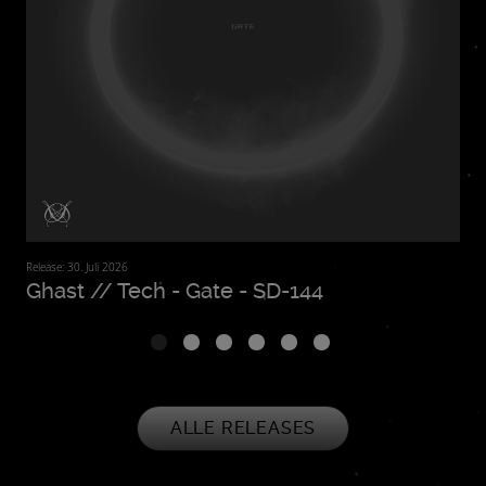
Release: 30. Juli 2026
Relea
Ghast // Tech - Gate - SD-144
Li
ALLE RELEASES