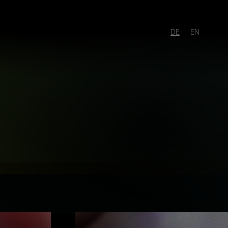
DE
EN
rdais
Art Of Empathy
Bardo
Bear In Miniature
ian Fiesel
Colematics INF
Cosmo Welfare
Exthausiva
Fabio Keiner