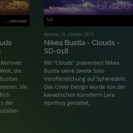
Release: 25. Oktober 2013
ouds
Nikea Bustla - Clouds -
9
SD-018
7 Remixes
Mit "Clouds" präsentiert Nikea
Welt, die
Bustla seine zweite Solo-
Bustlas
Veröffentlichung auf Spheredelic.
tieren. Sie
Das Cover Design wurde von der
lich
kanadischen Künstlerin Lara
is der
Hjorthoy gestaltet.
usfallen