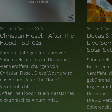
Release: 6. Dezember 2013
Release: 
Christian Fiesel - After The
Devas &
Flood - SD-021
Live So
Solar Sy
Zum drei Jährigen Jubiläum von
Spheredelic gibt es im Dezember,
Spheredelic 
vier Veröffentlichungen von
Bestehen un
Christian Fiesel. Diese Woche wird
Veröffentli
das Album „After The Flood“
gebührend g
Veröffentlicht.
insgesamt f
„After The Flood“ ist ein klassisches
Dezember.
elektronisches Album, mit
Die 20. Ver
Synthesizern und Sequenzern.
Spheredelic