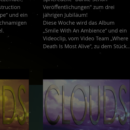
struction
Veröffentlichungen" zum drei
pe“ und ein
jährigen Jubiläum!
eichnamigen
Diese Woche wird das Album
l.
„Smile With An Ambience“ und ein
Videoclip, vom Video Team „Where
Death Is Most Alive“, zu dem Stück
„Empty Room“, von Christian Fiesel
veröffentlicht.