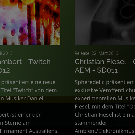
. April 2013
Release: 22. März 2013
ambert - Twitch
Christian Fiesel -
012
AEM - SD011
 präsentiert eine neue
Spheredelic präsentiert
Titel “Twitch” von dem
exklusive Veröffentlic
en Musiker Daniel
experimentellen Musike
Fiesel, mit dem Titel "
ert ist einer der
Christian Fiesel ist ein 
n Sterne am
stammender
ment Australiens.
Ambient/Elektronikmusi