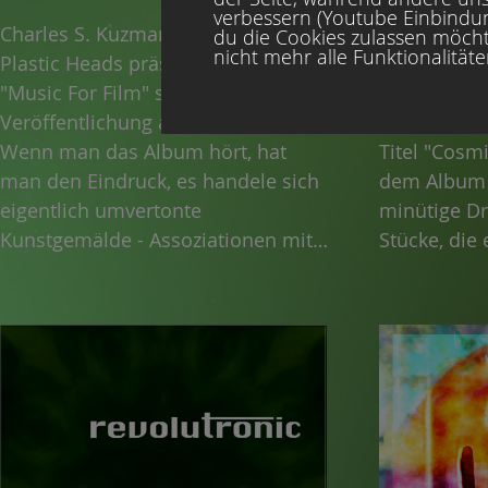
verbessern (Youtube Einbindung
Charles S. Kuzmanovic aka Fake
Spheredelic 
du die Cookies zulassen möcht
nicht mehr alle Funktionalität
Plastic Heads präsentiert mit
Veröffentli
"Music For Film" seine erste Solo-
es eine Pro
Veröffentlichung auf Spheredelic.
Céleste aus
Wenn man das Album hört, hat
Titel "Cosmi
man den Eindruck, es handele sich
dem Album g
eigentlich umvertonte
minütige D
Kunstgemälde - Assoziationen mit
Stücke, die
dem Werk von H.R. Giger sind da
tragen.
nicht ganz zufällig. Düstere
Klangfarben entwickeln ihre
Wirkung in stimmungsvollen Pads
und Hintergrundgeräuschen.