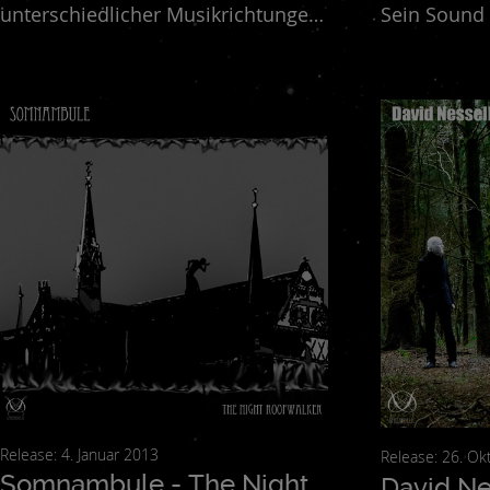
unterschiedlicher Musikrichtungen
Sein Sound
steht. So treffen vermeintlich
groovige B
unversöhnliche Stile wie Elektronik,
inspirirend
Jazz, Hip Hop, Rock oder Dub
akzententui
aufeinander, die teilweise zu
Hooklines. E
unkonventionellen und stark
eingängig, 
experimentellen, aber auch
er stets du
durchaus tanzbaren Stücken
und versetz
fusionieren. Eine sessionhafte
Staunen.
Unbeschwertheit wird mit
produzierten Strukturen verbrämt,
die weder Liebe zur Musik, noch
eine Prise Humor vermissen
lassen.
Release: 4. Januar 2013
Release: 
Somnambule - The Night
David Ne