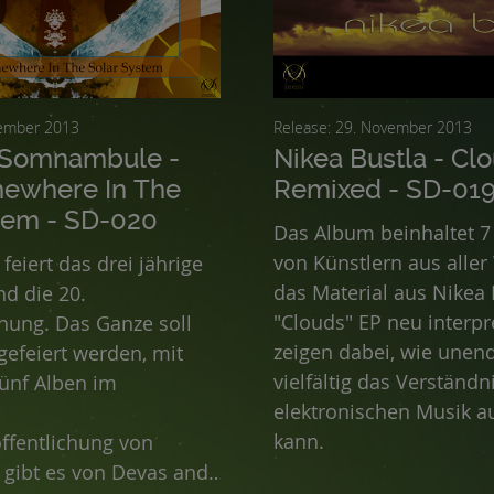
2. Dezember 2013
Release: 29. November 2013
 Somnambule -
Nikea Bustla - Cl
mewhere In The
Remixed - SD-01
tem - SD-020
Das Album beinhaltet 
von Künstlern aus aller 
feiert das drei jährige
das Material aus Nikea 
d die 20.
"Clouds" EP neu interpre
chung. Das Ganze soll
zeigen dabei, wie unend
efeiert werden, mit
vielfältig das Verständn
ünf Alben im
elektronischen Musik a
kann.
öffentlichung von
 gibt es von Devas and