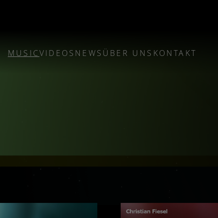
Sprache auswählen
MUSIC
VIDEOS
NEWS
ÜBER UNS
KONTAKT
Meuf
Alien Nature & Lutz Thuns
AM@WOOD
Arkhitekt
A
ur House Underground
Celestial
Chris Mumelthey
Christ
i
Devas & Somnambule
DR
Dyb
DzEta
Ego Death
EPiOS