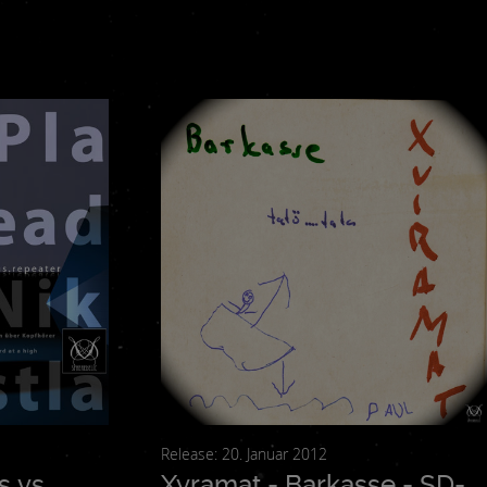
erialien in
n
terwegs ist.
ition steht
und ist in
s Tietchen
Release: 20. Januar 2012
s vs.
Xyramat - Barkasse - SD-