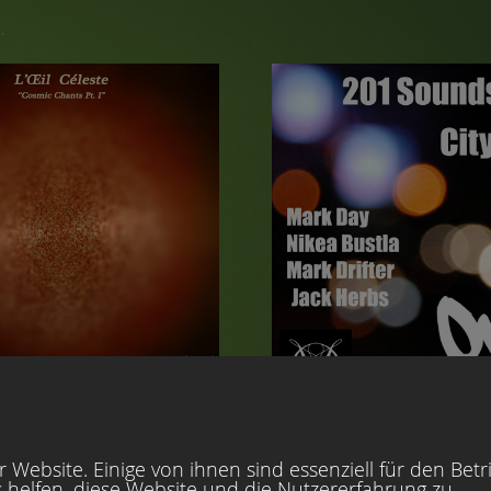
 (A.R.Funkhauser,
igyn M) mit dem Titel
here In The Solar
n 115 Minuten Track, der
retation unseres
ms wiederspiegelt und
n die Weiten des
 Soundscapes Cosmos
fgenommmen wurde das
in einem Take ohne
6. August 2013
Release: 26. Juli 2013
éleste - Cosmic
201 Soundsystem 
 Website. Einige von ihnen sind essenziell für den Betr
t.1 - SD-016
Lights - SD-015
 helfen, diese Website und die Nutzererfahrung zu