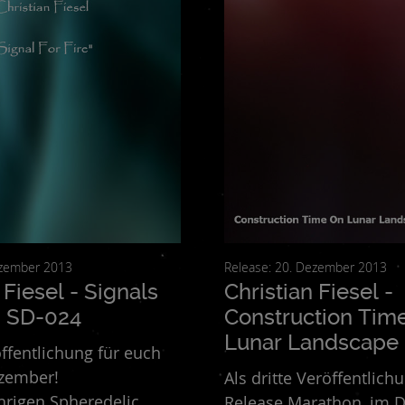
rancesco Torelli
Gastón Massenzio
Ghast // Tech
Hayk 
. Lacroix & Humanfobia
Käpt´n Mies
Keikichi Kimishima
rcello23
Massimo Brazzini
Matthew Lowes
Max Gael Ma
an
Nigromante
Nikea Bustla
NonMiPiaceIlCirco!
OM
Om
achthani
Saint De L' Abime
Shock Of Daylight
SoftClip
S
y Blues Project
Thlaaflaa
Thomas Rehnert
Trigal
Ujjaya
on
24. Dezember 2013
Release: 20. Dezember 2013
 Fiesel - Signals
Christian Fiesel -
 - SD-024
Construction Tim
Lunar Landscape 
öffentlichung für euch
zember!
Als dritte Veröffentlic
hrigen Spheredelic
Release Marathon, im 