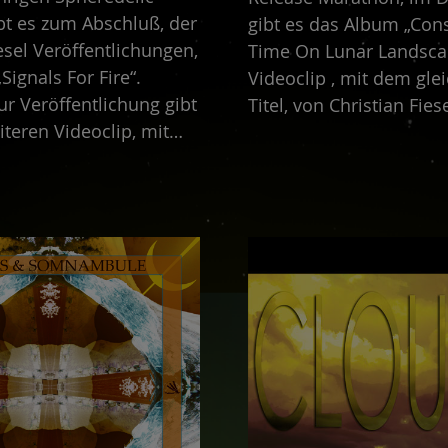
bt es zum Abschluß, der
gibt es das Album „Con
esel Veröffentlichungen,
Time On Lunar Landsca
ignals For Fire“.
Videoclip , mit dem gl
ur Veröffentlichung gibt
Titel, von Christian Fiese
iteren Videoclip, mit
Avalance“, aus der
er Video Künstler
h Is Most Alive“.