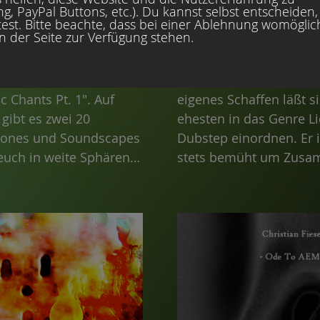
, PayPal Buttons, etc.). Du kannst selbst entscheiden,
präsentiert die 16.
Hinter dem Projekt 201
est. Bitte beachte, dass bei einer Ablehnung womöglic
en der Seite zur Verfügung stehen.
chung. Dieses mal gibt
Soundsystem verbirgt s
duktion von L'Œil
brillante Elektroniker, M
 Frankreich mit dem
aus Bristol, Großbritann
c Chants Pt. 1". Auf
eigenes Schaffen läßt 
ibt es zwei 20
ehesten in das Genre L
rones und Soundscapes
Dubstep einordnen. Er i
 euch in weite Sphären
stets bemüht um Zusa
mit anderen Musikern a
Welt. Und so kommt es
reichhaltigen Konzepten
Lights".