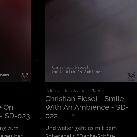
Ispiryan
Hypnagogue
IMPULSE
Jakim
Jared Sagar
KNA
Kurgan Hors
L´OEil Céleste
Lisa Cropp
Lutz Thuns
rtin
Michael Keith - David Sait
MiragEarth
rr
Or Matza
Owt Kri
Pilotinthepictures
P.U.M.A.
olomon Keys
Somnambule
Sonophob
SouthDip
Usher San - Osiris Module - KHΛOMΛИ
Various Artists
Release: 16. Dezember 2013
Christian Fiesel - Smile
e On
With An Ambience - SD-
- SD-023
022
hung zum
Und weiter geht es mit dem
Dezember,
Spheredelic "Danke-Schön-