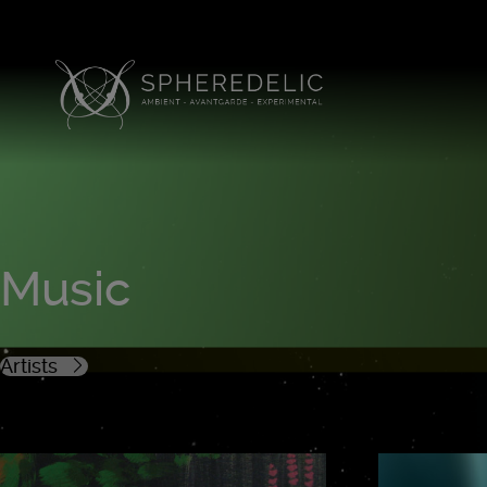
Music
Artists
201 Soundsystem
Accent Aigu
Ajsav Kajrog and Neuf 
Black Oil Documents
Bledi Boraku
Bolduchin
Build Yo
Daniel Lambert
David Nesselhauf
Death Of The Gemin