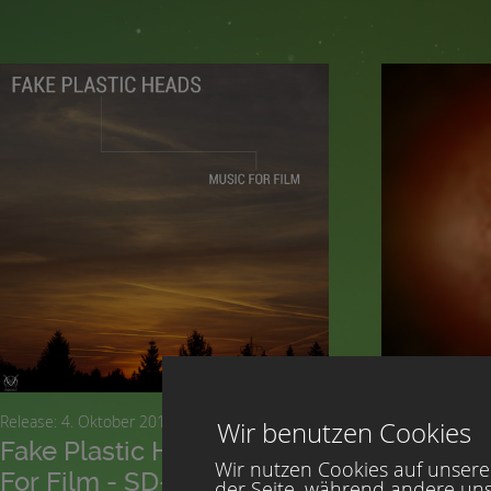
Somnambule
Jewel und S
"Live Somew
System". Ei
eine Interp
Sonnensyte
den Hörer i
Drones und
beamt. Au
Stück live 
Overdubs.
Release: 4. Oktober 2013
Release: 1
Wir benutzen Cookies
Fake Plastic Heads - Music
L´OEil C
Wir nutzen Cookies auf unserer
For Film - SD-017
Chants P
der Seite, während andere uns