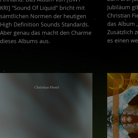
Jubiläum gi
KRI] "Sound Of Liquid" bricht mit
Christian Fi
sämtlichen Normen der heutigen
das Album „S
High Definition Sounds Standards.
Zusätzlich z
Aber genau das macht den Charme
es einen we
dieses Albums aus.
dem Titel „
Schmiede, d
„Where Deat