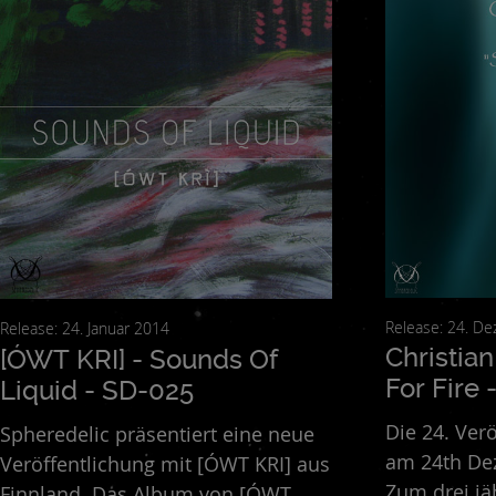
Fake Plastic Head vs. Nikea Bustla
Fake Plastic Heads
F
Jean Blanc
Jimmy Watt Abarca
Johnny Golden
Julien A
M.D.M.A. FEAT. THE CRIPPLER & PETROLIO
Madoka
Ma
mnogo chelovecheskih
Mormon Tea
Mutinies
Neverm
Quatrefoil
Raymond Cobley
Revolutronic
Rikardfvs
Sab
Spycker
Stochastic Music
Superalma Project
The Cherr
Warahraan
Xyramat
Yoko Absorbing
Yonic South
Zeff
Release: 
Release: 24. Januar 2014
Christian
[ÓWT KRI] - Sounds Of
For Fire
Liquid - SD-025
Die 24. Ver
Spheredelic präsentiert eine neue
am 24th De
Veröffentlichung mit [ÓWT KRI] aus
Zum drei jä
Finnland. Das Album von [ÓWT