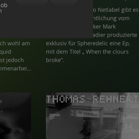
 ob
Auf unserem Audio Netlabel gibt es
h
ich der
eine neue Veröffentlichung vom
ark Drifter,
kanadischen Musiker Mark
ien. Sein
Hjorthoy. Der Kanadier produzierte
sich wohl am
exklusiv für Spheredelic eine Ep,
iquid
mit dem Titel „ When the clours
st jedoch
broke“.
mmenarbeit
us aller
 zu
, wie "City