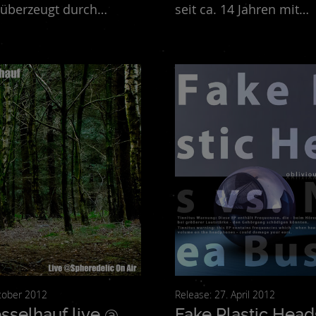
 überzeugt durch
seit ca. 14 Jahren mit
reak Beat-Rhythmen,
verschiedensten Tonmat
e Melodien und
allen Möglichen Sparte
erend funkige
elektronischer Musik un
r gibt sich einerseits
Die vorliegende Kompos
andererseits überrascht
mehr für Musique
rch abrupte Wechsel
Concrete/Soundscaping 
t dadurch den Hörer in
ihrer Machart von Asmu
´s Schaffen beeinflusst.
26. Oktober 2012
Release: 27. April 2012
sselhauf live @
Fake Plastic Head