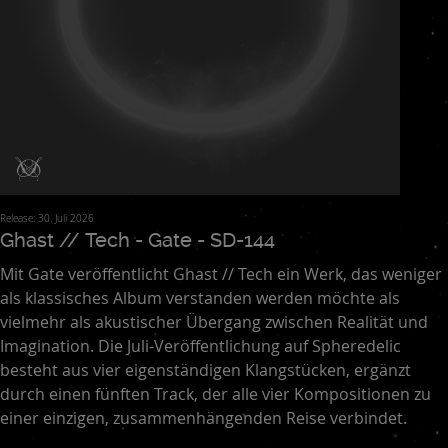
Hayk Ispiryan
Hypnagogue
IMPULSE
Jakim
Jared Sagar
Jean Blanc
Jimmy Watt Abarca
Johnny Golden
Julien A. Lacroix & Humanfobia
Käpt´n Mies
Keikichi Kimishima
KNA
Kurgan Hors
L´OEil Céleste
Lisa Cropp
Lutz Thuns
M.D.M.A. FEAT. THE CRIPPLER & PETROLIO
Madoka
Marcello23
Massimo Brazzini
Matthew Lowes
Max Gael Martin
Michael Keith - David Sait
MiragEarth
mnogo chelovecheskih
Mormon Tea
Mutinies
Neverman
Nigromante
Nikea Bustla
Release: 30. Juli 2026
NonMiPiaceIlCirco!
OM
Omrr
Or Matza
Owt Kri
Ghast // Tech - Gate - SD-144
Pilotinthepictures
P.U.M.A.
Quatrefoil
Raymond Cobley
Mit Gate veröffentlicht Ghast // Tech ein Werk, das weniger
Revolutronic
Rikardfvs
Sabachthani
Saint De L' Abime
als klassisches Album verstanden werden möchte als
Shock Of Daylight
SoftClip
Solomon Keys
Somnambule
vielmehr als akustischer Übergang zwischen Realität und
Sonophob
SouthDip
Spycker
Stochastic Music
Imagination. Die Juli-Veröffentlichung auf Spheredelic
Superalma Project
The Cherry Blues Project
Thlaaflaa
besteht aus vier eigenständigen Klangstücken, ergänzt
Thomas Rehnert
Trigal
Ujjaya
durch einen fünften Track, der alle vier Kompositionen zu
Usher San - Osiris Module - KHΛOMΛИ
Various Artists
einer einzigen, zusammenhängenden Reise verbindet.
Warahraan
Xyramat
Yoko Absorbing
Yonic South
Zeffon