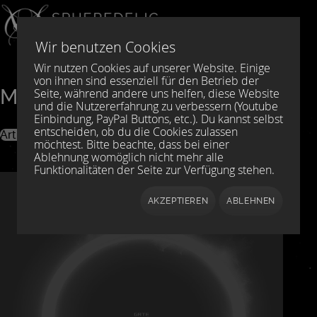
Sprache auswählen
DE
EN
Wir benutzen Cookies
Wir nutzen Cookies auf unserer Website. Einige
von ihnen sind essenziell für den Betrieb der
Music
Seite, während andere uns helfen, diese Website
und die Nutzererfahrung zu verbessern (Youtube
Einbindung, PayPal Buttons, etc.). Du kannst selbst
entscheiden, ob du die Cookies zulassen
Artists
möchtest. Bitte beachte, dass bei einer
201 Soundsystem
Accent Aigu
Ajsav Kajrog and Neuf Meuf
Ablehnung womöglich nicht mehr alle
Funktionalitäten der Seite zur Verfügung stehen.
Alien Nature & Lutz Thuns
AM@WOOD
Arkhitekt
Ardais
Art Of Empathy
Bardo
Bear In Miniature
Black Oil Documents
AKZEPTIEREN
ABLEHNEN
Bledi Boraku
Bolduchin
Build Your House Underground
Celestial
Chris Mumelthey
Christian Fiesel
Colematics INF
Cosmo Welfare
Daniel Lambert
David Nesselhauf
Death Of The Gemini
Devas & Somnambule
DR
Dyb
DzEta
Ego Death
EPiOS
Exthausiva
Fabio Keiner
Fake Plastic Head vs. Nikea Bustla
Fake Plastic Heads
Francesco Torelli
Gastón Massenzio
Ghast // Tech